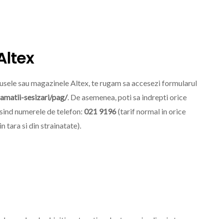
Altex
odusele sau magazinele Altex, te rugam sa accesezi formularul
lamatii-sesizari/pag/
. De asemenea, poti sa indrepti orice
osind numerele de telefon:
021 9196
(tarif normal in orice
n tara si din strainatate).