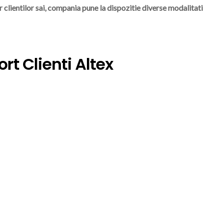
r clientilor sai, compania pune la dispozitie diverse modalitati
UTILITATI
t Clienti Altex
Distrigaz Sud Retele
Telefon Deranjamente Si
Suport Transmitere Index