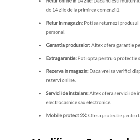
Retur online in 14 zile:
Daca nu esti multumit 
de 14 zile de la primirea comenzii1.
Retur in magazin:
Poti sa returnezi produsul 
personal.
Garantia produselor:
Altex ofera garantie p
Extragarantie:
Poti opta pentru o protectie 
Rezerva in magazin:
Daca vrei sa verifici dis
rezervi online.
Servicii de instalare:
Altex ofera servicii de i
electrocasnice sau electronice.
Mobile protect 2X:
Ofera protectie pentru 