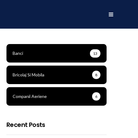
Banci
13
Bricolaj Si Mobila
8
Companii Aeriene
6
Recent Posts