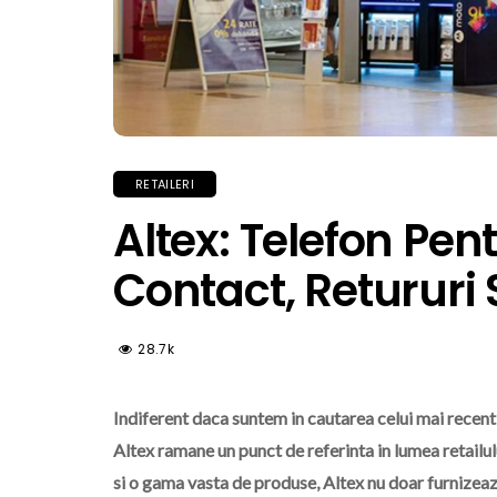
RETAILERI
Altex: Telefon Pen
Contact, Retururi S
28.7k
Indiferent daca suntem in cautarea celui mai recent
Altex ramane un punct de referinta in lumea retailu
si o gama vasta de produse, Altex nu doar furnizeaza 