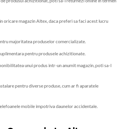
de produsul achizitionat, poti sa-l returnezi online in termen
in oricare magazin Altex, daca preferi sa faci acest lucru
entru majoritatea produselor comercializate.
suplimentara pentru produsele achizitionate.
ponibilitatea unui produs intr-un anumit magazin, poti sa-l
nstalare pentru diverse produse, cum ar fi aparatele
telefoanele mobile impotriva daunelor accidentale.