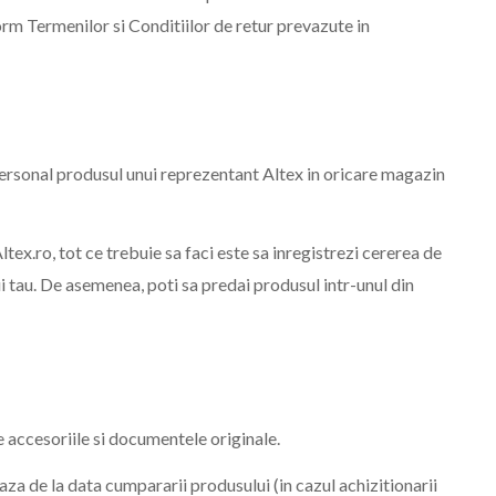
orm Termenilor si Conditiilor de retur prevazute in
personal produsul unui reprezentant Altex in oricare magazin
tex.ro, tot ce trebuie sa faci este sa inregistrezi cererea de
i tau. De asemenea, poti sa predai produsul intr-unul din
e accesoriile si documentele originale.
aza de la data cumpararii produsului (in cazul achizitionarii