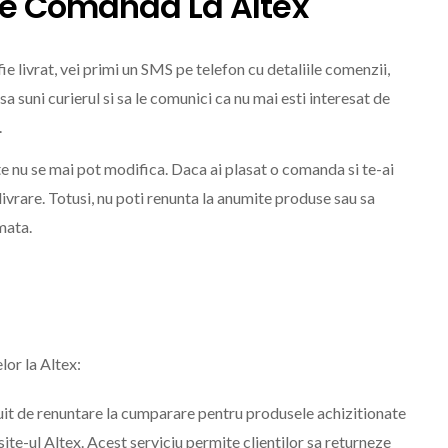
re Comanda La Altex
fie livrat, vei primi un SMS pe telefon cu detaliile comenzii,
 sa suni curierul si sa le comunici ca nu mai esti interesat de
.
nu se mai pot modifica. Daca ai plasat o comanda si te-ai
 livrare. Totusi, nu poti renunta la anumite produse sau sa
mata.
lor la Altex:
atuit de renuntare la cumparare pentru produsele achizitionate
ite-ul Altex. Acest serviciu permite clientilor sa returneze