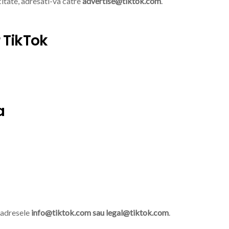
citate, adresati-va catre
advertise@tiktok.com
.
 TikTok
a
 adresele
info@tiktok.com
sau
legal@tiktok.com
.