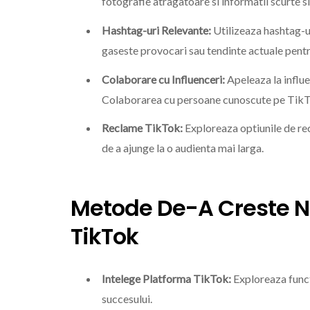
fotografie atragatoare si informatii scurte s
Hashtag-uri Relevante:
Utilizeaza hashtag-ur
gaseste provocari sau tendinte actuale pentr
Colaborare cu Influenceri:
Apeleaza la influe
Colaborarea cu persoane cunoscute pe TikTok
Reclame TikTok:
Exploreaza optiunile de rec
de a ajunge la o audienta mai larga.
Metode De-A Creste N
TikTok
Intelege Platforma TikTok:
Exploreaza functi
succesului.