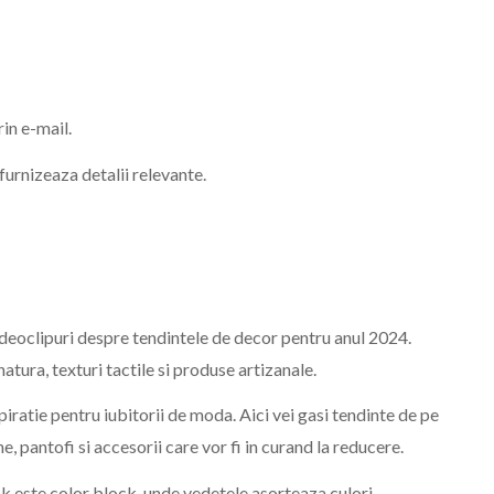
in e-mail.
 furnizeaza detalii relevante.
ideoclipuri despre tendintele de decor pentru anul 2024.
atura, texturi tactile si produse artizanale.
piratie pentru iubitorii de moda. Aici vei gasi tendinte de pe
e, pantofi si accesorii care vor fi in curand la reducere.
ok este color block, unde vedetele asorteaza culori