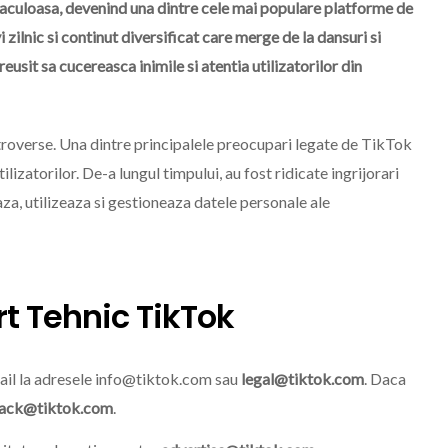
taculoasa, devenind una dintre cele mai populare platforme de
i zilnic si continut diversificat care merge de la dansuri si
eusit sa cucereasca inimile si atentia utilizatorilor din
UTILITATI
troverse. Una dintre principalele preocupari legate de TikTok
ilizatorilor. De-a lungul timpului, au fost ridicate ingrijorari
za, utilizeaza si gestioneaza datele personale ale
t Tehnic TikTok
Distrigaz Sud Retele
Telefon Deranjamente Si
Suport Transmitere Index
ail la adresele
info@tiktok.com
sau
legal@tiktok.com
. Daca
ack@tiktok.com
.