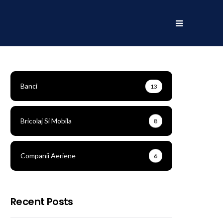
Banci
13
Bricolaj Si Mobila
8
Companii Aeriene
6
Recent Posts