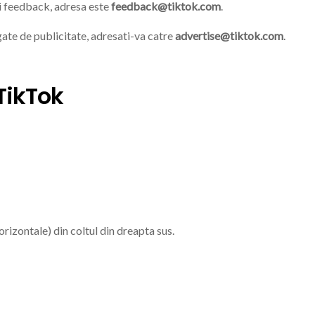
ti feedback, adresa este
feedback@tiktok.com
.
gate de publicitate, adresati-va catre
advertise@tiktok.com
.
TikTok
orizontale) din coltul din dreapta sus.