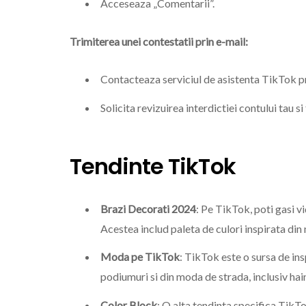
Acceseaza „Comentarii”.
Trimiterea unei contestatii prin e-mail:
Contacteaza serviciul de asistenta TikTok pr
Solicita revizuirea interdictiei contului tau si
Tendinte TikTok
Brazi Decorati 2024
: Pe TikTok, poti gasi v
Acestea includ paleta de culori inspirata din n
Moda pe TikTok
: TikTok este o sursa de ins
podiumuri si din moda de strada, inclusiv hain
Color Block
: O alta tendinta specifica TikT