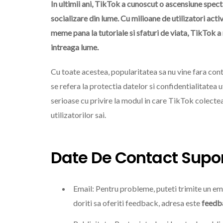
In ultimii ani, TikTok a cunoscut o ascensiune spec
socializare din lume. Cu milioane de utilizatori activ
meme pana la tutoriale si sfaturi de viata, TikTok a r
intreaga lume.
Cu toate acestea, popularitatea sa nu vine fara con
se refera la protectia datelor si confidentialitatea ut
serioase cu privire la modul in care TikTok colectea
utilizatorilor sai.
Date De Contact Supor
Email: Pentru probleme, puteti trimite un em
doriti sa oferiti feedback, adresa este
feedb