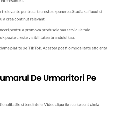
i interesante1.
i relevante pentru a-ti creste expunerea. Studiaza fluxul si
u a crea continut relevant.
nceri pentru a promova produsele sau serviciile tale.
 poate creste vizibilitatea brandului tau.
lame platite pe TikTok. Acestea pot fi o modalitate eficienta
umarul De Urmaritori Pe
onalitatile si tendintele. Videoclipurile scurte sunt cheia